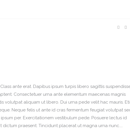
Class ante erat. Dapibus ipsum turpis libero sagittis suspendisse.
na aptent. Consectetuer urna ante elementum maecenas magnis
 volutpat aliquam ut libero. Dui urna pede velit hac mauris. Et
que. Neque felis ut ante id cras fermentum feugiat volutpat se
psum per. Exercitationem vestibulum pede. Posuere lectus id
at dictum praesent. Tincidunt placerat ut magna urna nunc....