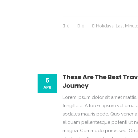
0
0
Holidays
,
Last Minut
These Are The Best Trav
5
Journey
APR.
Lorem ipsum dolor sit amet mattis. 
fringilla a. A lorem ipsum vel ur
sodales mauris pede. Quo venenatis
aliquam pellentesque potenti ut ne
magna. Commodo purus sed. Orci i