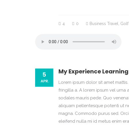
4
0
Business Travel
,
Golf
My Experience Learning
5
APR.
Lorem ipsum dolor sit amet mattis. 
fringilla a. A lorem ipsum vel ur
sodales mauris pede. Quo venenatis
aliquam pellentesque potenti ut ne
magna. Commodo purus sed. Orci i
eleifend nulla mi id metus enim er