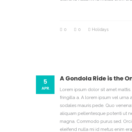
0
0
Holidays
A Gondola Ride is the O
5
APR.
Lorem ipsum dolor sit amet mattis. 
fringilla a. A lorem ipsum vel ur
sodales mauris pede. Quo venenatis
aliquam pellentesque potenti ut ne
magna. Commodo purus sed. Orci i
eleifend nulla mi id metus enim er