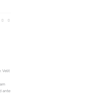
 Velit
iam
d ante