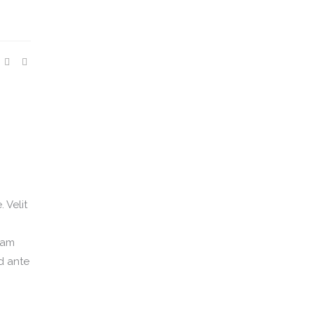
 Velit
iam
d ante