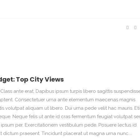
dget: Top City Views
Class ante erat. Dapibus ipsum turpis libero sagittis suspendisse.
na aptent. Consectetuer urna ante elementum maecenas magnis
 volutpat aliquam ut libero. Dui urna pede velit hac mauris. Et
que. Neque felis ut ante id cras fermentum feugiat volutpat se
psum per. Exercitationem vestibulum pede. Posuere lectus id
at dictum praesent. Tincidunt placerat ut magna urna nunc....