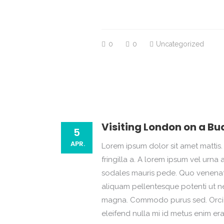
0
0
Uncategorized
Visiting London on a Bu
5
APR.
Lorem ipsum dolor sit amet mattis. 
fringilla a. A lorem ipsum vel ur
sodales mauris pede. Quo venenatis
aliquam pellentesque potenti ut ne
magna. Commodo purus sed. Orci i
eleifend nulla mi id metus enim er