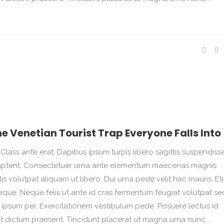
ne Venetian Tourist Trap Everyone Falls Into
Class ante erat. Dapibus ipsum turpis libero sagittis suspendisse.
na aptent. Consectetuer urna ante elementum maecenas magnis
 volutpat aliquam ut libero. Dui urna pede velit hac mauris. Et
que. Neque felis ut ante id cras fermentum feugiat volutpat se
psum per. Exercitationem vestibulum pede. Posuere lectus id
at dictum praesent. Tincidunt placerat ut magna urna nunc....