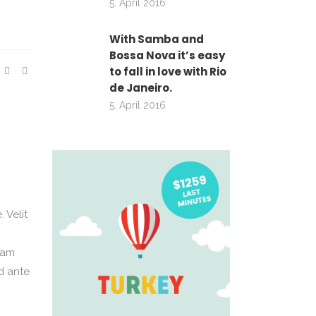
5. April 2016
With Samba and
Bossa Nova it’s easy
to fall in love with Rio
de Janeiro.
5. April 2016
 Velit
iam
d ante