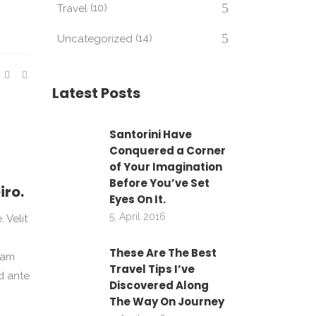
(10)
Travel
(14)
Uncategorized
Latest Posts
Santorini Have
Conquered a Corner
of Your Imagination
Before You’ve Set
iro.
Eyes On It.
5. April 2016
 Velit
These Are The Best
iam
Travel Tips I’ve
d ante
Discovered Along
The Way On Journey