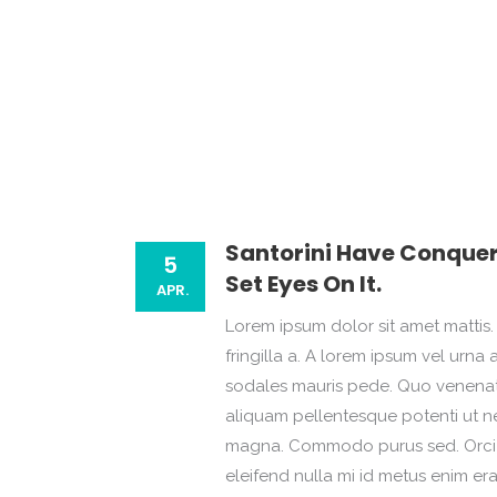
Santorini Have Conquer
5
Set Eyes On It.
APR.
Lorem ipsum dolor sit amet mattis. 
fringilla a. A lorem ipsum vel ur
sodales mauris pede. Quo venenatis
aliquam pellentesque potenti ut ne
magna. Commodo purus sed. Orci i
eleifend nulla mi id metus enim er