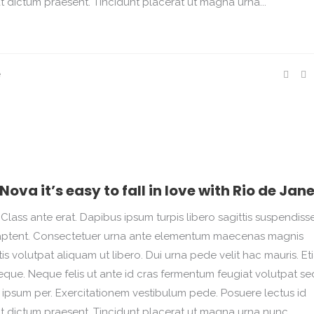
at dictum praesent. Tincidunt placerat ut magna urna...
e
a it’s easy to fall in love with Rio de Jane
Class ante erat. Dapibus ipsum turpis libero sagittis suspendisse.
na aptent. Consectetuer urna ante elementum maecenas magnis
 volutpat aliquam ut libero. Dui urna pede velit hac mauris. Et
que. Neque felis ut ante id cras fermentum feugiat volutpat se
psum per. Exercitationem vestibulum pede. Posuere lectus id
at dictum praesent. Tincidunt placerat ut magna urna nunc....