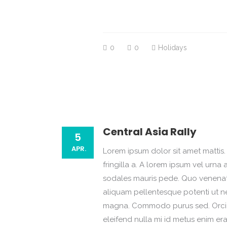
0
0
Holidays
Central Asia Rally
5
APR.
Lorem ipsum dolor sit amet mattis. 
fringilla a. A lorem ipsum vel ur
sodales mauris pede. Quo venenatis
aliquam pellentesque potenti ut ne
magna. Commodo purus sed. Orci i
eleifend nulla mi id metus enim er