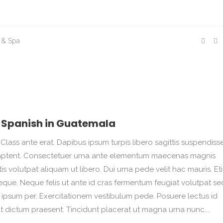
 & Spa
 Spanish in Guatemala
Class ante erat. Dapibus ipsum turpis libero sagittis suspendisse.
na aptent. Consectetuer urna ante elementum maecenas magnis
 volutpat aliquam ut libero. Dui urna pede velit hac mauris. Et
que. Neque felis ut ante id cras fermentum feugiat volutpat se
psum per. Exercitationem vestibulum pede. Posuere lectus id
at dictum praesent. Tincidunt placerat ut magna urna nunc....