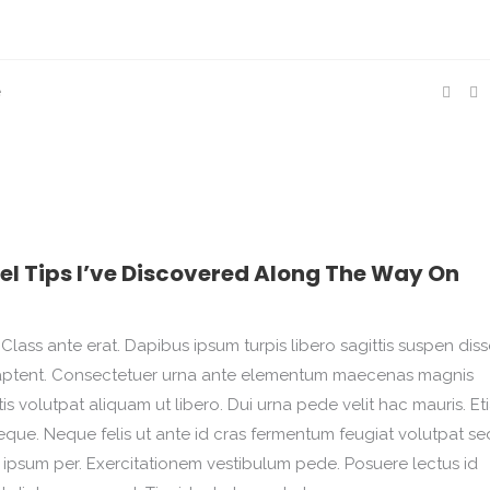
e
el Tips I’ve Discovered Along The Way On
Class ante erat. Dapibus ipsum turpis libero sagittis suspen disse
na aptent. Consectetuer urna ante elementum maecenas magnis
 volutpat aliquam ut libero. Dui urna pede velit hac mauris. Et
que. Neque felis ut ante id cras fermentum feugiat volutpat se
psum per. Exercitationem vestibulum pede. Posuere lectus id