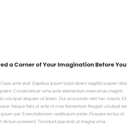
ed a Corner of Your Imagination Before You
Class ante erat. Dapibus ipsum turpis libero sagittis suspen disse
na aptent. Consectetuer urna ante elementum maecenas magnis
 volutpat aliquam ut libero. Dui urna pede velit hac mauris. Et
que. Neque felis ut ante id cras fermentum feugiat volutpat se
psum per. Exercitationem vestibulum pede. Posuere lectus id
at dictum praesent. Tincidunt placerat ut magna urna...