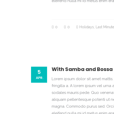
eleifend nulla mi id metus enim er
0
0
Holidays
,
Last Minut
With Samba and Bossa Nov
5
APR.
Lorem ipsum dolor sit amet mattis. 
fringilla a. A lorem ipsum vel ur
sodales mauris pede. Quo venenatis
aliquam pellentesque potenti ut ne
magna. Commodo purus sed. Orci i
eleifend nulla mi id metus enim er