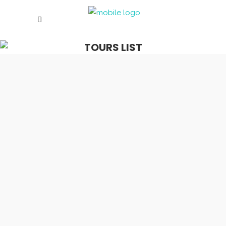
TOURS LIST
Safari Africa
$1520
Miami Beach
$980
Prague Sights
$560
Yangshuo Mist
$1550
Colorful India
$1600
$1720